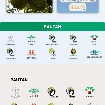
PAUTAN
MPOC
SUK PAHANG
MPOB
PKPP NEGERI PAHANG
NDPE PKPP
DE RHU BEACH RESORT
LKPP PROPERTY
PKPP PLANTATION
PKPP AGRO
KOPERASI LKPP
PAUTAN