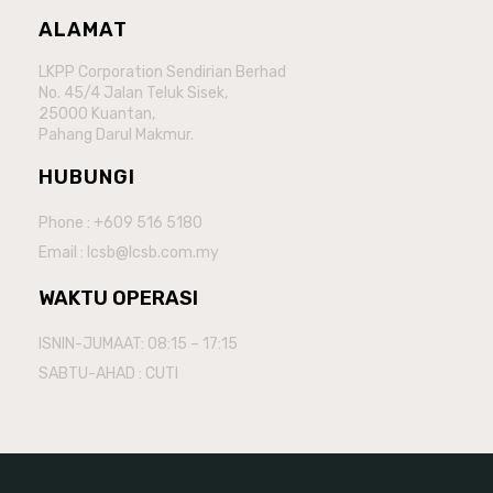
ALAMAT
LKPP Corporation Sendirian Berhad
No. 45/4 Jalan Teluk Sisek,
25000 Kuantan,
Pahang Darul Makmur.
HUBUNGI
Phone : +609 516 5180
Email : lcsb@lcsb.com.my
WAKTU OPERASI
ISNIN-JUMAAT: 08:15 – 17:15
SABTU-AHAD : CUTI