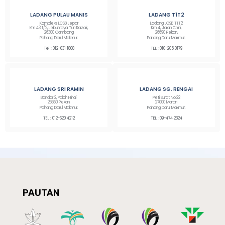
LADANG PULAU MANIS
LADANG T1T2
Kompleks LCSB Lepar
Ladang LCSB T1T2
Km 43 1/2, Lebuhraya Tun Razak,
Km 4, Jalan Chini,
26300 Gambang
26690 Pekan,
Pahang Darul Makmur.
Pahang Darul Makmur.
Tel : 012-631 1868
TEL : 010-205 0179
LADANG SRI RAMIN
LADANG SG. RENGAI
Bandar 2, Paloh Hinai
Peti Surat No.22
26650 Pekan
27000 Maran
Pahang Darul Makmur.
Pahang Darul Makmur.
TEL : 012-620 4212
TEL : 09-474 2324
PAUTAN