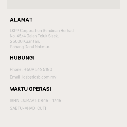
ALAMAT
LKPP Corporation Sendirian Berhad
No. 45/4 Jalan Teluk Sisek,
25000 Kuantan,
Pahang Darul Makmur.
HUBUNGI
Phone : +609 516 5180
Email : lcsb@lcsb.com.my
WAKTU OPERASI
ISNIN-JUMAAT: 08:15 – 17:15
SABTU-AHAD : CUTI