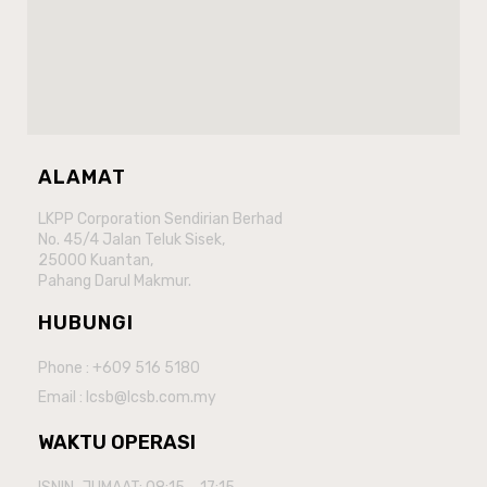
ALAMAT
LKPP Corporation Sendirian Berhad
No. 45/4 Jalan Teluk Sisek,
25000 Kuantan,
Pahang Darul Makmur.
HUBUNGI
Phone : +609 516 5180
Email : lcsb@lcsb.com.my
WAKTU OPERASI