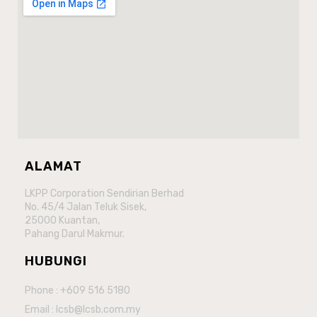
ALAMAT
LKPP Corporation Sendirian Berhad
No. 45/4 Jalan Teluk Sisek,
25000 Kuantan,
Pahang Darul Makmur.
HUBUNGI
Phone : +609 516 5180
Email : lcsb@lcsb.com.my